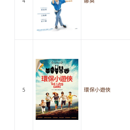
4
娜英
5
環保小遊俠