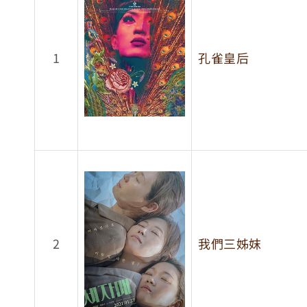
1
孔雀皇后
2
我們三姊妺