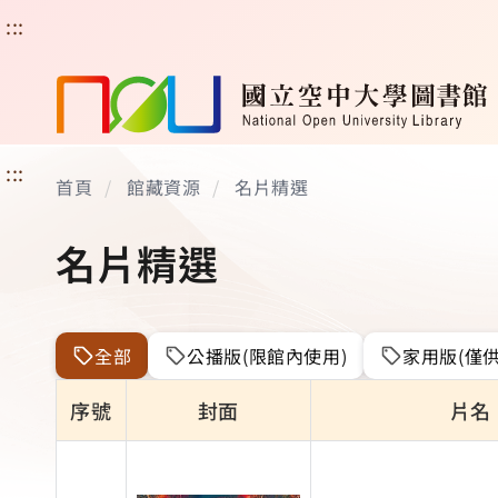
:::
:::
首頁
館藏資源
名片精選
名片精選
全部
公播版(限館內使用)
家用版(僅供
序號
封面
片名