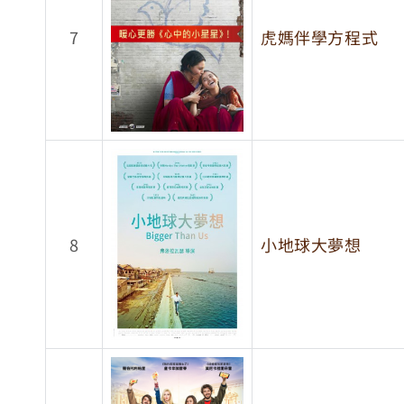
7
虎媽伴學方程式
8
小地球大夢想