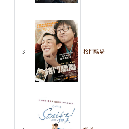
3
格鬥驕陽