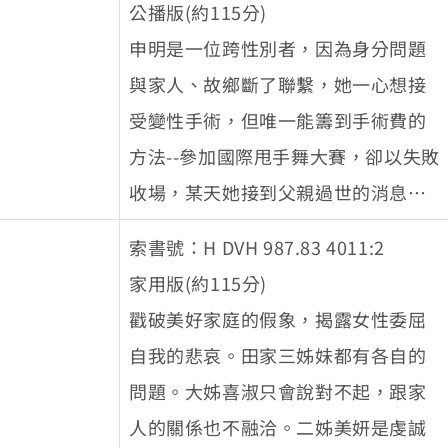
公播版(約115分)
申明是一位跨性別者，因為身分問題
與家人、故鄉斷了聯繫，她一心想接
受變性手術，但唯一能籌到手術費的
方法--參加國際甩手舞大賽，卻以失敗
收場，某天她接到父親過世的消息，
並得知父親留下遺囑，只要她在父親
索書號：H DVH 987.83 4011:2
的49祭上表演傳統鼓舞，就能繼承這
家用版(約115分)
筆財產，走投無路的申明只得回到故
戳破美好家庭的假象，揭露女性委屈
鄉，遵從父親的遺願。
自我的悲哀。田家三姊妹都有各自的
問題。大姊喜淑只會說對不起，跟家
人的關係也不融洽。二姊美妍是虔誠