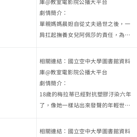
庫@教室電影院公播大平台
止新煉鋁廠的興建。就在她準備策畫
劇情簡介：
更大規模的行動時，卻收到打亂一切
單親媽媽晨妲自從丈夫過世之後，一
的通知：她等待多時的領養申請終於
肩扛起撫養女兒阿佩莎的責任，為了
通過，一個來自烏克蘭的小女孩正等
讓女兒獲得最好的資源，晨妲四處奔
著跟她回家！為了實現為人母的心
波不遺餘力！但是，看著女兒在學校
願，漢拉決定卸下高地救星的身分，
相關連結：國立空中大學圖書館資料
交到壞朋友，心中總是煩惱女兒不小
但在那之前，她要再搞一場大破壞，
庫@教室電影院公播大平台
心誤入歧途。這天，班上來了一位新
給鋁製業致命一擊！
劇情簡介：
同學，她叫晨妲，她要和大家交朋
18歲的梅拉蒂已經對抗塑膠汙染六年
友，一起上課學習！ (片長約100分)
了，像她一樣站出來發聲的年輕世代
正興起，全世界各地的青年正為著人
權、氣候議題、言論自由、社會正
相關連結：國立空中大學圖書館資料