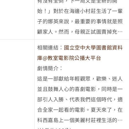
有沒有全倒，下一局又是全新的開
為改變菀得一生的貴人……。
始！」對於在海邊小村莊生活了一輩
子的娜英來說，最重要的事情就是照
顧家人。然而，母親正試圖賣掉充滿
回憶的珍貴房子，而弟弟也執意要去
相關連結：
國立空中大學圖書館資料
首爾生活。當娜英努力接受生活突如
庫@教室電影院公播大平台
其來的改變與迷惘，保齡球正好來到
劇情簡介：
了娜英身邊。娜英開始花越來越多的
這是一部獻給年輕觀眾，歡樂、迷人
時間在保齡球館。被保齡球的魅力打
並且鼓舞人心的喜劇電影，同時是一
動，在學習保齡球的過程中逐漸打開
部引人入勝、代表我們這個時代，適
心扉，重新對生活充滿希望。
合全家一起看的電影。夏天來了，在
科西嘉島上一個美麗村莊裡生活的五