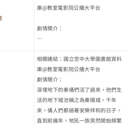
從監控螢幕上看見艾羽莎…。在地球
庫@教室電影院公播大平台
的另一端，摩洛哥女孩艾羽莎正值青
兒
春年華，一場意外奪走男友的生命，
劇情簡介：
讓兩人私奔的計劃也付諸流水。此
時，她的父母又強勢地安排婚事，對
1950年韓戰期間，土耳其軍人蘇萊曼
象竟是年齡大她20歲的男人…。在艾
相關連結：國立空中大學圖書館資料
中士發現一位快凍僵的韓國孤兒小女
羽莎最脆弱的時刻，「小單」走進她
庫@教室電影院公播大平台
孩。他不顧生命危險將她偷偷帶回軍
的人生，日夜相伴、成為心理依靠。
劇情簡介：
營，以免她受到傷害。因為不知道她
沒想到父母竟為了逼婚將她關在家
深埋地下的秦俑們活了過來，他們生
的名字也無法溝通，蘇萊曼幫她取名
裡，「小單」該如何拯救被軟禁的艾
活的地下城池稱之為秦陽城。千年
為艾拉，以紀念他們相遇那晚的月
羽莎？這場相隔一萬公里的遠距情，
來，俑人們都過著安樂祥和的日子，
光。兩人之間產生難以分開的羈絆，
又會將不相識的兩人帶往怎樣的命運
直到前幾年，地犼一族突然開始頻繁
艾拉常常逗樂辛苦打仗的土耳其軍
呢？