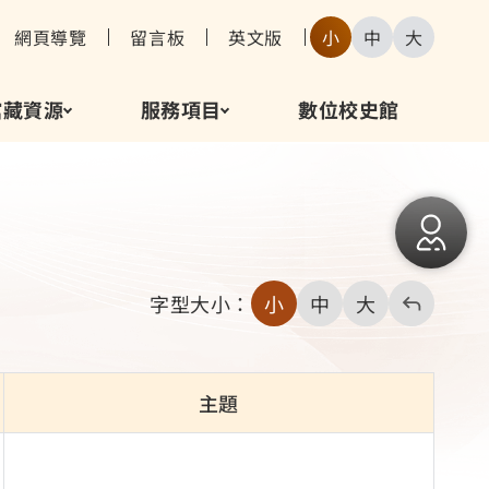
網頁導覽
留言板
英文版
小
中
大
館藏資源
服務項目
數位校史館
回
上
字型大小：
小
中
大
一
頁
主題