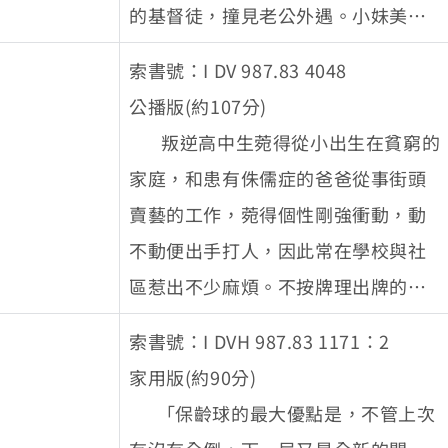
的基督徒，撞見老公外遇。小妹美玉
是個怪咖，愛喝酒，對人生提不起
索書號：I DV 987.83 4048
勁。三姊妹打算相聚一起慶祝父親的
公播版(約107分)
生日。而在那天，她們將一一細數各
叛逆高中生菀得從小出生在貧窮的
自的黑暗過去。
家庭，和患有侏儒症的爸爸從事街頭
賣藝的工作，菀得個性剛強衝動，動
不動便出手打人，因此常在學校與社
區惹出不少麻煩。不按牌理出牌的班
導師兼鄰居-東株，在生活中看似常常
索書號：I DVH 987.83 1171：2
針對菀得，實際上是想將他導向正
家用版(約90分)
途，後來東株發現菀得的運動天賦，
「保齡球的最大優點是，不管上次
並引導他開始學習拳術，最終他也成