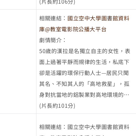
位小學生，碰到了難題。當地一間工
(片長約106分)
廠持續污染他們心愛的河流，該怎麼
相關連結：
國立空中大學圖書館資料
辦？束手無策的他們，在忍無可忍之
庫@教室電影院公播大平台
下，只好團結一心，決定採取激進的
劇情簡介：
非常手段直接行動。只不過，所有人
50歲的漢拉是名獨立自主的女性，表
都沒想到的是，他們的冒險計畫卻意
面上過著平靜而規律的生活，私底下
外出了差錯……
卻是活躍的環保行動人士—居民只聞
其名、不知其人的「高地救星」，孤
身對抗當地的鋁製業對高地環境的破
壞。她的行動日趨大膽，從一開始的
(片長約101分)
小破壞，到後來癱瘓工廠，成功迫使
相關連結：國立空中大學圖書館資料
冰島政府暫緩與製鋁公司的協商，阻