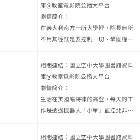
義、受教權、食物和尊嚴奮鬥，他們
庫@教室電影院公播大平台
克服一切困難保護他人，勇於發聲，
劇情簡介：
也改變了一切。梅拉蒂出國與這些人
在義大利南方一所大學裡，院長無所
見面，她想了解如何堅持她的信念。
不用其極就是要控制一切、鞏固權
從貧民窟到偏遠的村莊，勒斯博島到
力，根本不在乎什麼公平、管理制
美國原住民所在的科羅拉多山區，雷
度，以及教育品質，而且似乎沒有學
相關連結：國立空中大學圖書館資料
內、瑪莉、修特斯卡、記憶邦達、穆
生有辦法扭轉這個局面，直到有天羅
庫@教室電影院公播大平台
罕默德和溫妮等人發掘了這世界的美
貝托決定要改變情況。身為院長兒子
劇情簡介：
好。他們都致力於一個比他們更偉大
而且權利極高的他，製作了一款革命
生活在美國底特律的高登，每天的工
的信念，在這個分崩離析的世界，這
性的APP...... (片長約92分)
作是透過機器人「小單」監控北非油
群年輕人身體力行，向世界訴說生命
田的動靜。不料有天女友斷然分手，
的意義及活著的目的。 (片長約97分)
讓他大受打擊、生活陷入混亂，直到
相關連結：國立空中大學圖書館資料