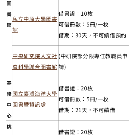
圖
借書證：10枚
書
私立中原大學圖書
可借冊數：5冊/一枚
館
館
借期：30天，不可續借預約
中央研究院人文社
(中研院部分限專任教職員申
會科學聯合圖書館
請)
基
借書證：20枚
國立臺灣海洋大學
隆
可借冊數：5冊/一枚
圖書暨資訊處
中
借期：21天，不可續借
心
桃
借書證：20枚