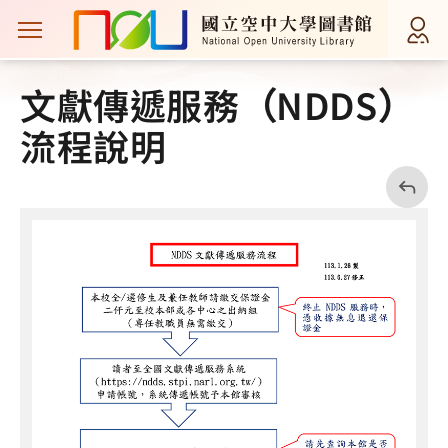
主選單案扭
首頁
服務項目
館際合作
全國文獻傳遞
文獻傳遞服務（NDDS）
流程說明
回
上
一
頁