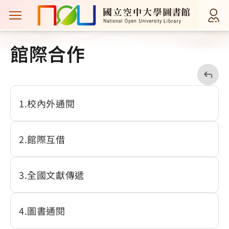
主選單案扭
首頁
服務項目
館際合作
館際合作
回
上
一
頁
1
校內外通閱
2
館際互借
3
全國文獻傳遞
4
圖書通閱