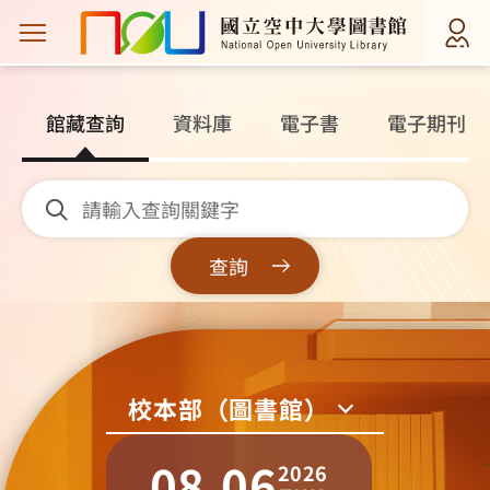
主選單案扭
館
館藏查詢
資料庫
電子書
電子期刊
藏
查
詢
查詢
校本部（圖書館）
08.06
2026